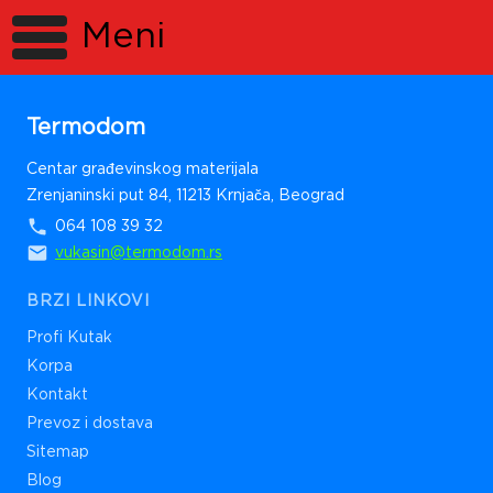
/llms.txt
Meni
Termodom
Centar građevinskog materijala
Zrenjaninski put 84, 11213 Krnjača, Beograd
064 108 39 32
vukasin@termodom.rs
BRZI LINKOVI
Profi Kutak
Korpa
Kontakt
Prevoz i dostava
Sitemap
Blog