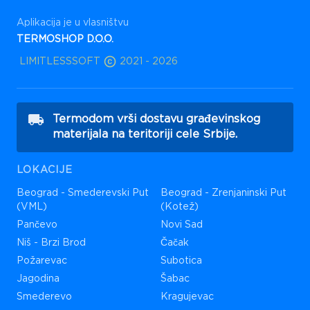
Aplikacija je u vlasništvu
TERMOSHOP D.O.O.
LIMITLESSSOFT
2021 -
2026
Termodom vrši dostavu građevinskog
materijala na teritoriji cele Srbije.
LOKACIJE
Beograd - Smederevski Put
Beograd - Zrenjaninski Put
(VML)
(Kotež)
Pančevo
Novi Sad
Niš - Brzi Brod
Čačak
Požarevac
Subotica
Jagodina
Šabac
Smederevo
Kragujevac