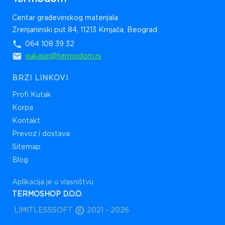
Centar građevinskog materijala
Zrenjaninski put 84, 11213 Krnjača, Beograd
064 108 39 32
vukasin@termodom.rs
BRZI LINKOVI
Profi Kutak
Korpa
Kontakt
Prevoz i dostava
Sitemap
Blog
Aplikacija je u vlasništvu
TERMOSHOP D.O.O.
LIMITLESSSOFT
2021 -
2026