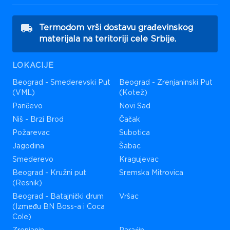
Termodom vrši dostavu građevinskog
materijala na teritoriji cele Srbije.
LOKACIJE
Beograd - Smederevski Put
Beograd - Zrenjaninski Put
(VML)
(Kotež)
Pančevo
Novi Sad
Niš - Brzi Brod
Čačak
Požarevac
Subotica
Jagodina
Šabac
Smederevo
Kragujevac
Beograd - Kružni put
Sremska Mitrovica
(Resnik)
Beograd - Batajnički drum
Vršac
(Između BN Boss-a i Coca
Cole)