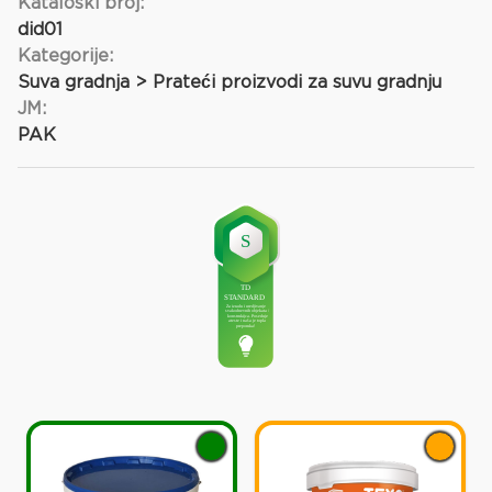
Kataloški broj:
did01
Kategorije:
Suva gradnja > Prateći proizvodi za suvu gradnju
JM:
PAK