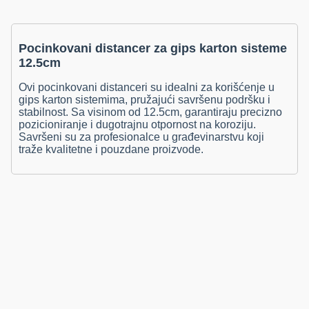
Pocinkovani distancer za gips karton sisteme
12.5cm
Ovi pocinkovani distanceri su idealni za korišćenje u
gips karton sistemima, pružajući savršenu podršku i
stabilnost. Sa visinom od 12.5cm, garantiraju precizno
pozicioniranje i dugotrajnu otpornost na koroziju.
Savršeni su za profesionalce u građevinarstvu koji
traže kvalitetne i pouzdane proizvode.