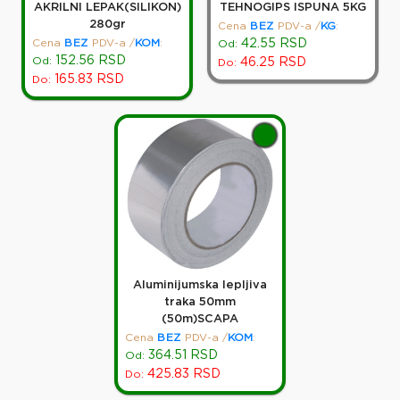
AKRILNI LEPAK(SILIKON)
TEHNOGIPS ISPUNA 5KG
280gr
Cena
BEZ
PDV-a
/
KG
:
Cena
BEZ
PDV-a
/
KOM
:
42.55
RSD
Od:
152.56
RSD
Od:
46.25
RSD
Do:
165.83
RSD
Do:
Aluminijumska lepljiva
traka 50mm
(50m)SCAPA
Cena
BEZ
PDV-a
/
KOM
:
364.51
RSD
Od:
425.83
RSD
Do: