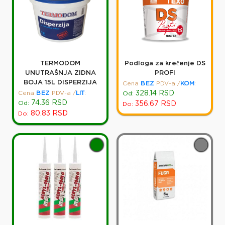
TERMODOM
Podloga za krečenje DS
UNUTRAŠNJA ZIDNA
PROFI
BOJA 15L DISPERZIJA
Cena
BEZ
PDV-a
/
KOM
:
Cena
BEZ
PDV-a
/
LIT
:
328.14
RSD
Od:
74.36
RSD
Od:
356.67
RSD
Do:
80.83
RSD
Do: