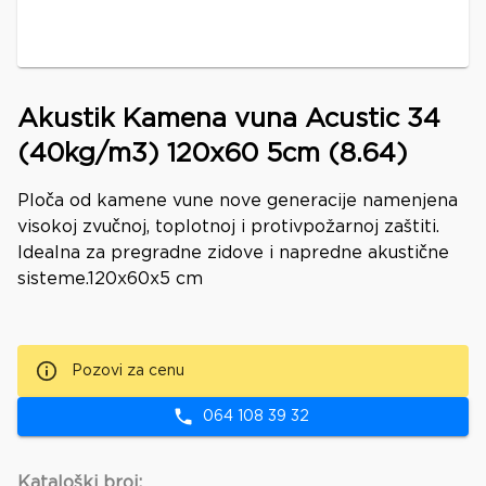
Akustik Kamena vuna Acustic 34
(40kg/m3) 120x60 5cm (8.64)
Ploča od kamene vune nove generacije namenjena
visokoj zvučnoj, toplotnoj i protivpožarnoj zaštiti.
Idealna za pregradne zidove i napredne akustične
sisteme.120x60x5 cm
Pozovi za cenu
064 108 39 32
Kataloški broj: