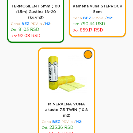
TERMOSILENT 5mm (100
Kamena vuna STEPROCK
x1.5m) Gustina 18-20
5cm
(kg/m3)
Cena
BEZ
PDV-a
/
M2
:
Cena
BEZ
PDV-a
/
M2
:
790.44
RSD
Od:
81.03
RSD
Od:
859.17
RSD
Do:
92.08
RSD
Do:
MINERALNA VUNA
akusto 7.5 TWIN (10.8
m2)
Cena
BEZ
PDV-a
/
M2
:
235.36
RSD
Od: