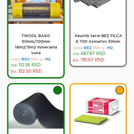
TWOOL BASIC
Akustik term BEZ FILCA
50mm/100mm
E 700 Azmafon 30mm
18m2/9m2 mineralna
Cena
BEZ
PDV-a
/
M2
:
vuna
687.87
RSD
Od:
Cena
BEZ
PDV-a
/
M2
:
781.67
RSD
Do:
112.36
RSD
Od:
132.50
RSD
Do: