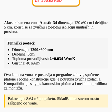
255.83
RSD
Do:
Akustik kamena vuna
Acustic 34
dimenzija 120x60 cm i debljine
5 cm, koristi se za zvučnu i toplotnu izolaciju unutrašnjih
prostora.
Tehnički podaci:
Dimenzije:
1200×600mm
Debljina:
5cm
Toplotna provodljivost:
λ=0.034 W/mK
Gustina: 40 kg/m³
Ova kamena vuna se postavlja u pregradne zidove, spuštene
plafone i podne konstrukcije gde je potrebna zvučna izolacija.
Kompatibilna je sa gips-kartonskim pločama i metalnim profilima
za montažu.
Pakovanje: 8.64 m² po paketu. Skladištiti na suvom mestu
zaštićeno od vlage.