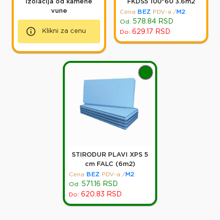
izolacija od kamene
FKDS5 100*60 3.6m2
vune
Cena
BEZ
PDV-a
/
M2
:
578.84
RSD
Od:
Klikni za cenu
629.17
RSD
Do:
STIRODUR PLAVI XPS 5
cm FALC (6m2)
Cena
BEZ
PDV-a
/
M2
:
571.16
RSD
Od:
620.83
RSD
Do: