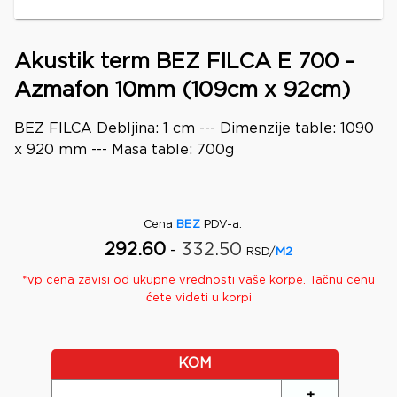
Akustik term BEZ FILCA E 700 -
Azmafon 10mm (109cm x 92cm)
BEZ FILCA Debljina: 1 cm --- Dimenzije table: 1090
x 920 mm --- Masa table: 700g
Cena
BEZ
PDV-a
:
292.60
332.50
-
RSD/
M2
*
vp
cena zavisi od ukupne vrednosti vaše korpe. Tačnu cenu
ćete videti u korpi
KOM
+