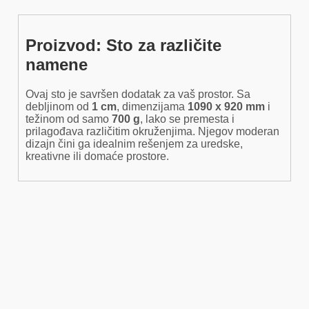
Proizvod: Sto za različite
namene
Ovaj sto je savršen dodatak za vaš prostor. Sa
debljinom od
1 cm
, dimenzijama
1090 x 920 mm
i
težinom od samo
700 g
, lako se premesta i
prilagođava različitim okruženjima. Njegov moderan
dizajn čini ga idealnim rešenjem za uredske,
kreativne ili domaće prostore.