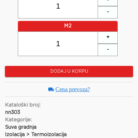
-
M2
+
-
DODAJ U KORPU
Cena prevoza?
Kataloški broj:
nn303
Kategorije:
Suva gradnja
Izolacija > Termoizolacija