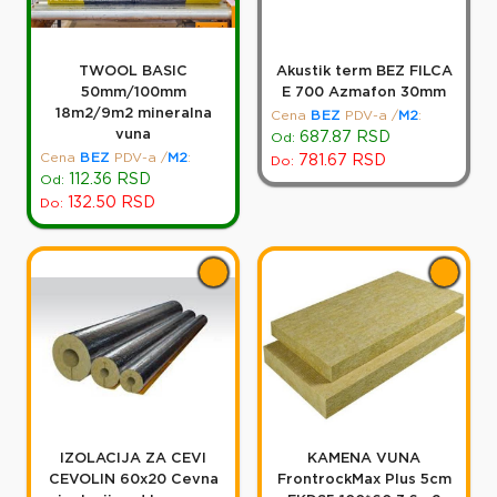
TWOOL BASIC
Akustik term BEZ FILCA
50mm/100mm
E 700 Azmafon 30mm
18m2/9m2 mineralna
Cena
BEZ
PDV-a
/
M2
:
vuna
687.87
RSD
Od:
Cena
BEZ
PDV-a
/
M2
:
781.67
RSD
Do:
112.36
RSD
Od:
132.50
RSD
Do:
IZOLACIJA ZA CEVI
KAMENA VUNA
CEVOLIN 60x20 Cevna
FrontrockMax Plus 5cm