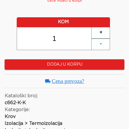
ćete videti u korpi
KOM
+
-
DODAJ U KORPU
Cena prevoza?
Kataloški broj:
c662-K-K
Kategorije:
Krov
Izolacija > Termoizolacija