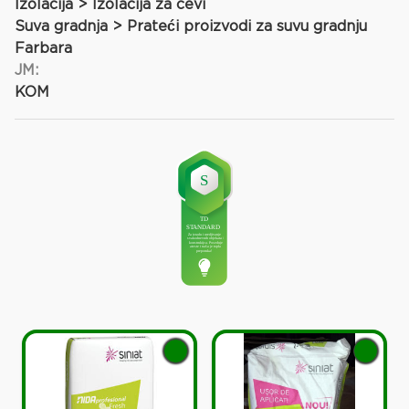
Izolacija > Izolacija za cevi
Suva gradnja > Prateći proizvodi za suvu gradnju
Farbara
JM:
KOM