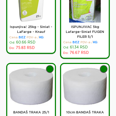
Ispunjivač 25kg - Siniat -
ISPUNJIVAC 5kg
LaFarge - Knauf
Lafarge-Siniat FUGEN
FILER 5/1
Cena
BEZ
PDV-a
/
KG
:
60.66
RSD
Cena
BEZ
PDV-a
/
KG
:
Od:
61.34
RSD
Od:
75.83
RSD
Do:
76.67
RSD
Do:
BANDAŠ TRAKA 25/1
10cm BANDAŠ TRAKA