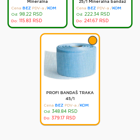
Mineralna
25/1 Mineralna bandaz
Cena
BEZ
PDV-a
/
KOM
:
Cena
BEZ
PDV-a
/
KOM
:
98.22
RSD
222.34
RSD
Od:
Od:
115.83
RSD
241.67
RSD
Do:
Do:
PROFI BANDAŠ TRAKA
45/1
Cena
BEZ
PDV-a
/
KOM
:
348.84
RSD
Od:
379.17
RSD
Do: