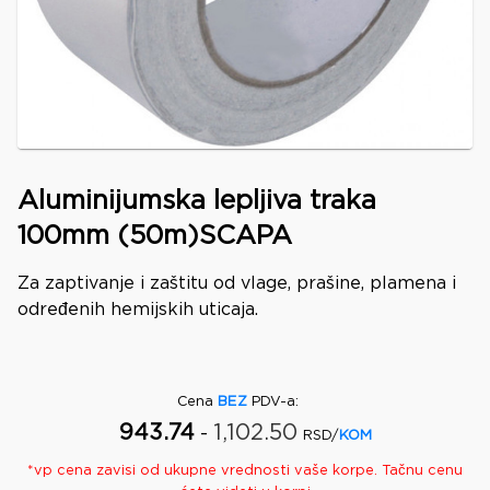
Aluminijumska lepljiva traka
100mm (50m)SCAPA
Za zaptivanje i zaštitu od vlage, prašine, plamena i
određenih hemijskih uticaja.
Cena
BEZ
PDV-a
:
943.74
1,102.50
-
RSD/
KOM
*
vp
cena zavisi od ukupne vrednosti vaše korpe. Tačnu cenu