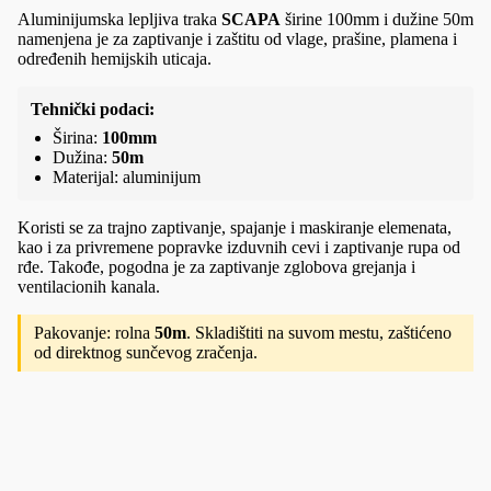
Aluminijumska lepljiva traka
SCAPA
širine 100mm i dužine 50m
namenjena je za zaptivanje i zaštitu od vlage, prašine, plamena i
određenih hemijskih uticaja.
Tehnički podaci:
Širina:
100mm
Dužina:
50m
Materijal: aluminijum
Koristi se za trajno zaptivanje, spajanje i maskiranje elemenata,
kao i za privremene popravke izduvnih cevi i zaptivanje rupa od
rđe. Takođe, pogodna je za zaptivanje zglobova grejanja i
ventilacionih kanala.
Pakovanje: rolna
50m
. Skladištiti na suvom mestu, zaštićeno
od direktnog sunčevog zračenja.