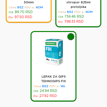
50mm
stiropor 825ml
pistoljska
Cena
BEZ
PDV-a
/
KOM
:
89.70
RSD
Cena
BEZ
PDV-a
/
KOM
:
Od:
734.46
RSD
Od:
97.50
RSD
Do:
798.33
RSD
Do:
LEPAK ZA GIPS
TEHNOGIPS FIX
Cena
BEZ
PDV-a
/
KG
:
24.94
RSD
Od:
27.92
RSD
Do: