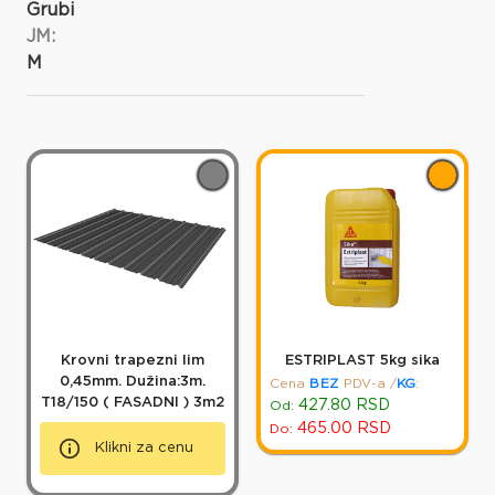
Grubi
JM:
M
Krovni trapezni lim
ESTRIPLAST 5kg sika
0,45mm. Dužina:3m.
Cena
BEZ
PDV-a
/
KG
:
T18/150 ( FASADNI ) 3m2
427.80
RSD
Od:
465.00
RSD
Do:
Klikni za cenu