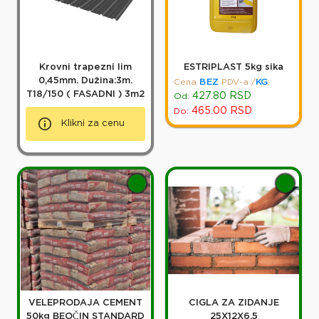
Krovni trapezni lim
ESTRIPLAST 5kg sika
0,45mm. Dužina:3m.
Cena
BEZ
PDV-a
/
KG
:
T18/150 ( FASADNI ) 3m2
427.80
RSD
Od:
465.00
RSD
Do:
Klikni za cenu
VELEPRODAJA CEMENT
CIGLA ZA ZIDANJE
50kg BEOČIN STANDARD
25X12X6,5