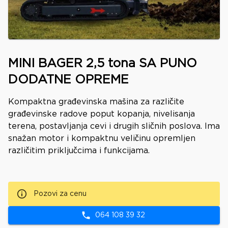
MINI BAGER 2,5 tona SA PUNO
DODATNE OPREME
Kompaktna građevinska mašina za različite
građevinske radove poput kopanja, nivelisanja
terena, postavljanja cevi i drugih sličnih poslova. Ima
snažan motor i kompaktnu veličinu opremljen
različitim priključcima i funkcijama.
Pozovi za cenu
064 108 39 32