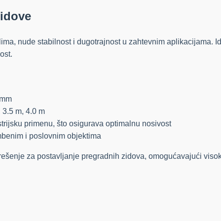
zidove
 lima, nude stabilnost i dugotrajnost u zahtevnim aplikacijama. I
ost.
 mm
 3.5 m, 4.0 m
rijsku primenu, što osigurava optimalnu nosivost
mbenim i poslovnim objektima
rešenje za postavljanje pregradnih zidova, omogućavajući visoku 