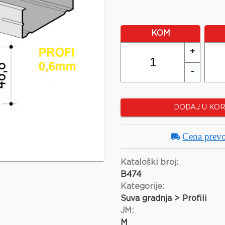
KOM
+
-
DODAJ U KO
Cena prev
Kataloški broj:
B474
Kategorije:
Suva gradnja > Profili
JM:
M