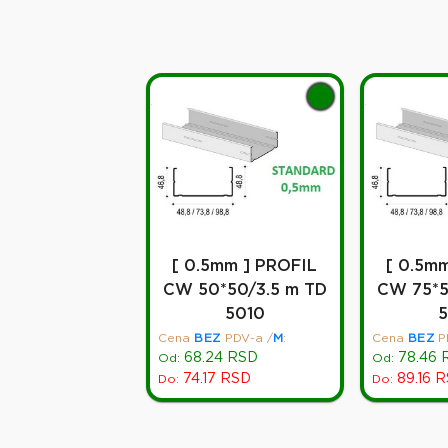
[ 0.5mm ] PROFIL
[ 0.5m
CW 50*50/3.5 m TD
CW 75*5
5010
Cena
BEZ
PDV-a
/
M
:
Cena
BEZ
P
68.24
RSD
78.46
Od:
Od:
74.17
RSD
89.16
R
Do:
Do: