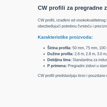
CW profili za pregradne 
CW profili, izrađeni od visokokvalitetnog
obezbeđujući potrebnu čvrstoću i precizn
Karakteristike proizvoda:
Širina profila:
50 mm, 75 mm, 100
Dužine profila:
2.6 m, 2.8 m, 3.0 m,
Debljina lima:
Standardna za indust
P primena:
Pregradni zidovi u sta
CW profili predstavljaju brzo i pouzdano 