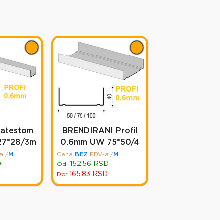
 atestom
BRENDIRANI Profil
27*28/3m
0.6mm UW 75*50/4
a
/
M
:
Cena
BEZ
PDV-a
/
M
:
D
152.56
RSD
Od:
D
165.83
RSD
Do: