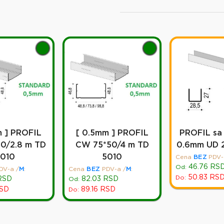
m ] PROFIL
[ 0.5mm ] PROFIL
PROFIL sa
0/2.8 m TD
CW 75*50/4 m TD
0.6mm UD 
5010
5010
Cena
BEZ
PDV-
46.76
RS
Od:
DV-a
/
M
:
Cena
BEZ
PDV-a
/
M
:
50.83
RS
Do:
RSD
82.03
RSD
Od:
SD
89.16
RSD
Do: