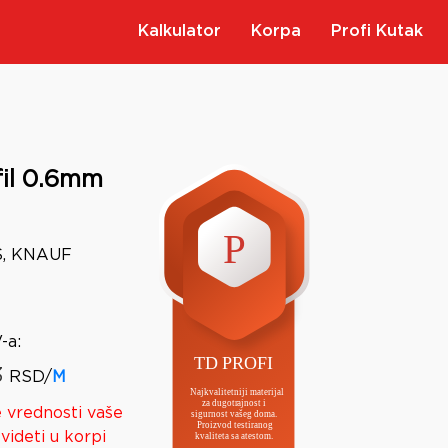
Kalkulator
Korpa
Profi Kutak
il 0.6mm
S, KNAUF
-a
:
3
RSD/
M
 vrednosti vaše
videti u korpi