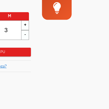
M
+
-
RPU
oza?