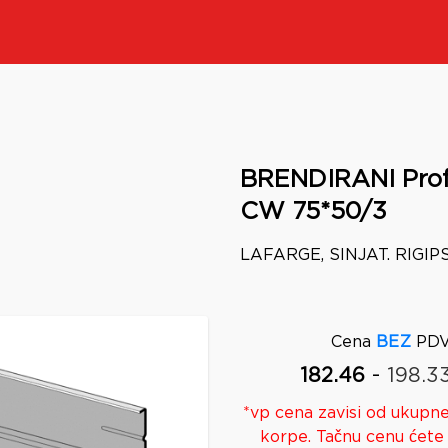
BRENDIRANI Prof
CW 75*50/3
LAFARGE, SINJAT. RIGIP
Cena
BEZ
PDV
-
182.46
198.3
*
vp
cena zavisi od ukupne
korpe. Tačnu cenu ćete 