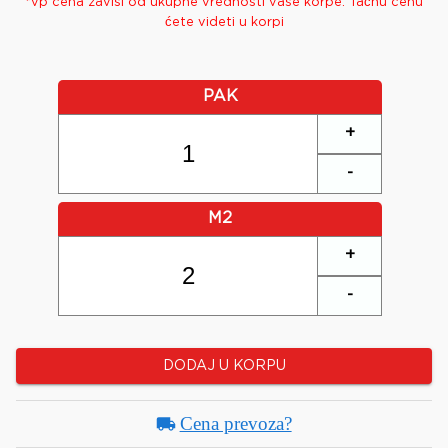
*
vp
cena zavisi od ukupne vrednosti vaše korpe. Tačnu cenu
ćete videti u korpi
PAK
+
-
M2
+
-
DODAJ U KORPU
Cena prevoza?