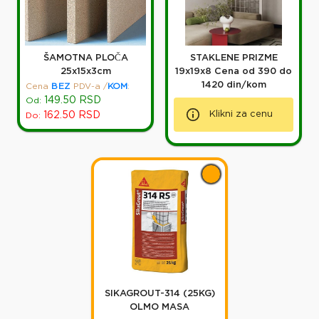
ŠAMOTNA PLOČA
STAKLENE PRIZME
25x15x3cm
19x19x8 Cena od 390 do
1420 din/kom
Cena
BEZ
PDV-a
/
KOM
:
149.50
RSD
Od:
Klikni za cenu
162.50
RSD
Do:
SIKAGROUT-314 (25KG)
OLMO MASA