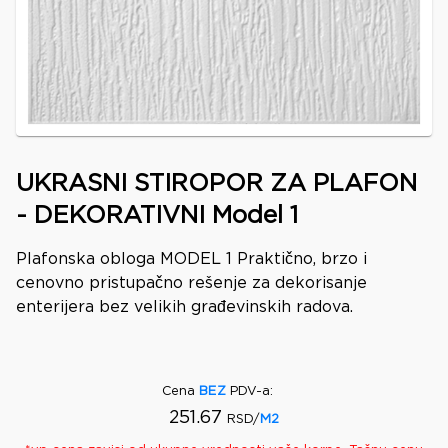
UKRASNI STIROPOR ZA PLAFON
- DEKORATIVNI Model 1
Plafonska obloga MODEL 1 Praktično, brzo i
cenovno pristupačno rešenje za dekorisanje
enterijera bez velikih građevinskih radova.
Cena
BEZ
PDV-a
:
251.67
RSD/
M2