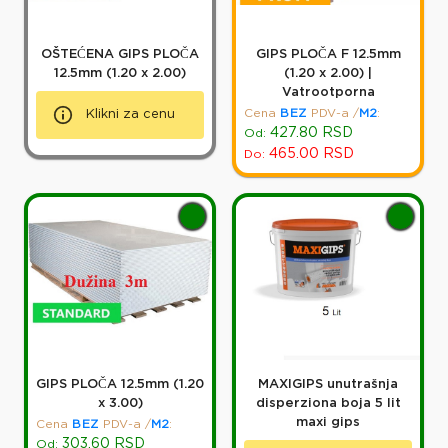
OŠTEĆENA GIPS PLOČA
GIPS PLOČA F 12.5mm
12.5mm (1.20 x 2.00)
(1.20 x 2.00) |
Vatrootporna
Cena
BEZ
PDV-a
/
M2
:
Klikni za cenu
427.80
RSD
Od:
465.00
RSD
Do:
GIPS PLOČA 12.5mm (1.20
MAXIGIPS unutrašnja
x 3.00)
disperziona boja 5 lit
maxi gips
Cena
BEZ
PDV-a
/
M2
:
303.60
RSD
Od: