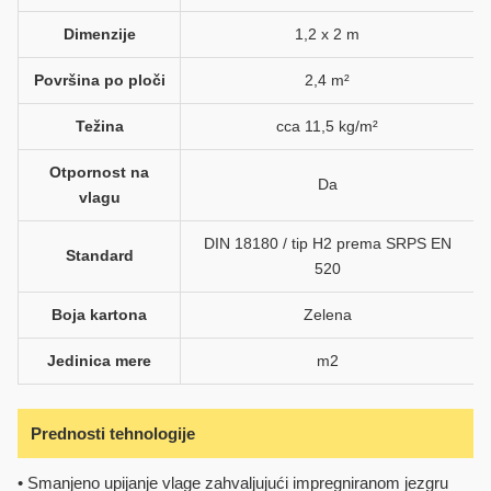
Dimenzije
1,2 x 2 m
Površina po ploči
2,4 m²
Težina
cca 11,5 kg/m²
Otpornost na
Da
vlagu
DIN 18180 / tip H2 prema SRPS EN
Standard
520
Boja kartona
Zelena
Jedinica mere
m2
Prednosti tehnologije
• Smanjeno upijanje vlage zahvaljujući impregniranom jezgru