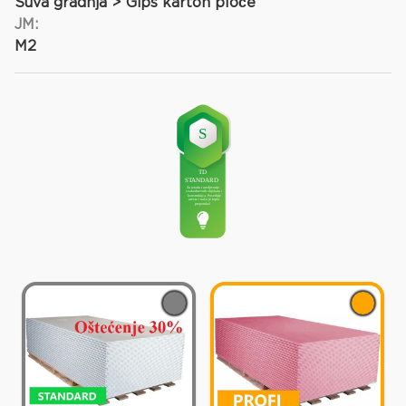
Suva gradnja > Gips karton ploče
JM:
M2