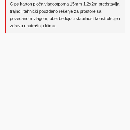
Gips karton ploča vlagootporna 15mm 1,2x2m predstavlja
trajno i tehnički pouzdano rešenje za prostore sa
povećanom vlagom, obezbeđujući stabilnost konstrukcije i
zdravu unutrašnju klimu.