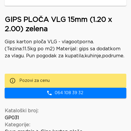
GIPS PLOČA VLG 15mm (1.20 x
2.00) zelena
Gips karton ploča VLG - vlagootporna.
(Tezina:11.5kg po m2) Materijal: gips sa dodatkom
za vlagu. Pun pogodak za kupatila,kuhinje,podrume.
Pozovi za cenu
064 108 39 32
Kataloški broj:
GP031
Kategorije: