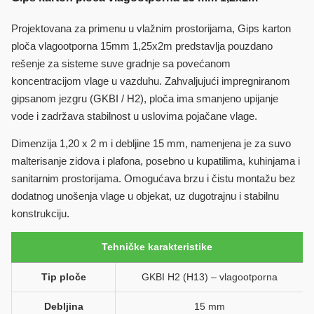
Projektovana za primenu u vlažnim prostorijama, Gips karton
ploča vlagootporna 15mm 1,25x2m predstavlja pouzdano
rešenje za sisteme suve gradnje sa povećanom
koncentracijom vlage u vazduhu. Zahvaljujući impregniranom
gipsanom jezgru (GKBI / H2), ploča ima smanjeno upijanje
vode i zadržava stabilnost u uslovima pojačane vlage.
Dimenzija 1,20 x 2 m i debljine 15 mm, namenjena je za suvo
malterisanje zidova i plafona, posebno u kupatilima, kuhinjama i
sanitarnim prostorijama. Omogućava brzu i čistu montažu bez
dodatnog unošenja vlage u objekat, uz dugotrajnu i stabilnu
konstrukciju.
Tehničke karakteristike
Tip ploče
GKBI H2 (H13) – vlagootporna
Debljina
15 mm