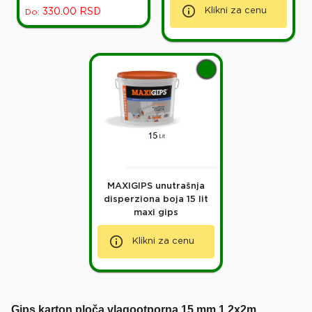
Klikni za cenu
330.00
RSD
Do:
MAXIGIPS unutrašnja
disperziona boja 15 lit
maxi gips
Klikni za cenu
Gips karton ploča vlagootporna 15 mm 1,2x2m