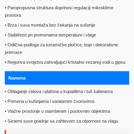
• Paropropusna struktura doprinosi regulaciji mikroklime
prostora
• Brza i suva montaža bez čekanja na sušenje
• Stabilnost pri promenama temperature i vlage
• Odlična podloga za keramičke pločice, boje i dekorativne
premaze
• Negoriva svojstva zahvaljujući kristalno vezanoj vodi u gipsu
Namena
• Oblaganje zidova i plafona u kupatilima i tuš kabinama
• Primena u kuhinjama i sanitarnim čvorovima
• Vlažne prostorije u stambenim i poslovnim objektima
• Sistemi suve gradnje sa zahtevom za otpornost na vlagu