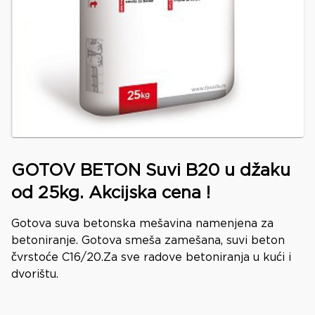
GOTOV BETON Suvi B20 u džaku
od 25kg. Akcijska cena !
Gotova suva betonska mešavina namenjena za
betoniranje. Gotova smeša zamešana, suvi beton
čvrstoće C16/20.Za sve radove betoniranja u kući i
dvorištu.