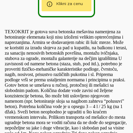
Klikni za cenu
TEXOKRIT je gotova suva betonska mešavina namenjena za
betoniranje elemenata koji nisu izloženi velikim opterećenjima i
naprezanjima. Armira se dodavanjem rabic ili šulc mreze. Može
se koristiti za izradu slojeva za pad u kupatilu, na balkonu i terasi,
za sanaciju nenosivih betonskih površina, montažu ivičnjaka,
stubova za ograde, montažu galanterije na dečjim igralištima U
zavisnosti od namene betona (staza, stub, pod itd.), potrebno je
proveriti fizičko-mehaničke karakteristike podloge, čvrstoću,
nagib, nosivost, prisustvo različitih pukotina i sl. Priprema
podloge vrši se prema ustaljenim normama i principima u praksi.
Gotov beton se umešava u ručnoj, protočnoj ili mešalici sa
slobodnim padom. Količina dodate vode zavisi od željene
konzistencije betona, što može biti uslovljeno njegovom
namenom (npr. betoniranje sloja sa nagibom zahteva “polusuvi”
beton). Potrebna količina vode je u opsegu 3 – 4 l / 25 kg (na 1
džak). Sveži beton neophodno je ugraditi u što kraćem
vremenskom intervalu. Prilikom transporta od mešalice do mesta
ugradnje betona mora se voditi računa da ne dođe do segregacije,
nepoželjne su jake i duge vibracije, kao i slobodan pad sa visine