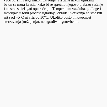
veće od 1m. Nega nakon ugradnje: Tri dana nakon ugradnje,
beton se mora kvasiti, kako bi se sprečilo njegovo prebrzo sušenje
i ne sme se izlagati opterećenju. Temperatura vazduha, podloge i
materijala u toku procesa ugradnje, obrade i vezivanja ne sme biti
niža od +5°C ni viša od 30°C. Ukoliko postoji mogućnost
smrzavanja (mržnjenja), ne ugrađivati gotovbeton.