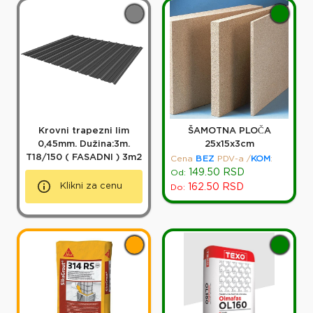
Krovni trapezni lim
ŠAMOTNA PLOČA
0,45mm. Dužina:3m.
25x15x3cm
T18/150 ( FASADNI ) 3m2
Cena
BEZ
PDV-a
/
KOM
:
149.50
RSD
Od:
Klikni za cenu
162.50
RSD
Do: