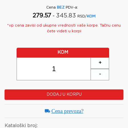
Cena
BEZ
PDV-a
:
279.57
345.83
-
RSD/
KOM
*
vp
cena zavisi od ukupne vrednosti vaše korpe. Tačnu cenu
ćete videti u korpi
KOM
+
-
DODAJ U KORPU
Cena prevoza?
Kataloški broj: