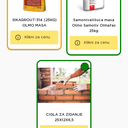
SIKAGROUT-314 (25KG)
Samonivelišuca masa
OLMO MASA
Olmo Samoliv Olmafas
25kg
Klikni za cenu
Klikni za cenu
CIGLA ZA ZIDANJE
25X12X6,5