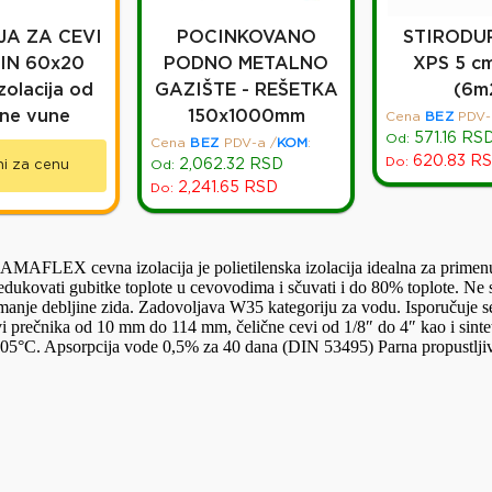
JA ZA CEVI
POCINKOVANO
STIRODUR
IN 60x20
PODNO METALNO
XPS 5 c
zolacija od
GAZIŠTE - REŠETKA
(6m
ne vune
150x1000mm
Cena
BEZ
PDV-
571.16
RS
Od:
Cena
BEZ
PDV-a
/
KOM
:
620.83
RS
Do:
2,062.32
RSD
ni za cenu
Od:
2,241.65
RSD
Do:
LAMAFLEX cevna izolacija je polietilenska izolacija idealna za primenu
 redukovati gubitke toplote u cevovodima i sčuvati i do 80% toplote. 
je debljine zida. Zadovoljava W35 kategoriju za vodu. Isporučuje s
prečnika od 10 mm do 114 mm, čelične cevi od 1/8″ do 4″ kao i sint
105°C. Apsorpcija vode 0,5% za 40 dana (DIN 53495) Parna propustlji