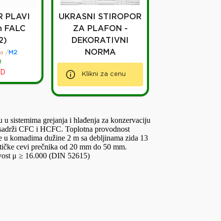
 PLAVI
UKRASNI STIROPOR
m FALC
ZA PLAFON -
2)
DEKORATIVNI
NORMA
a
/
M2
:
D
D
Klikni za cenu
 u sistemima grejanja i hlađenja za konzervaciju
Ne sadrži CFC i HCFC. Toplotna provodnost
e u komadima dužine 2 m sa debljinama zida 13
etičke cevi prečnika od 20 mm do 50 mm.
vost μ ≥ 16.000 (DIN 52615)