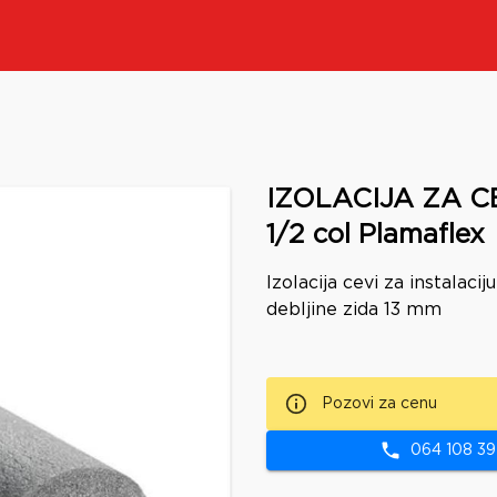
IZOLACIJA ZA CE
1/2 col Plamaflex
Izolacija cevi za instalacij
debljine zida 13 mm
Pozovi za cenu
064 108 39