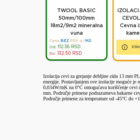
TWOOL BASIC
IZOLACI
50mm/100mm
CEVOL
18m2/9m2 mineralna
Cevna i
vuna
kame
Cena
BEZ
PDV-a
/
M2
:
112.36
RSD
Od:
Klik
132.50
RSD
Do:
Izolacija cevi za grejanje debljine zida 13 mm P
energije. Postavljanjem ove izolacije moguće je
0,034W/mK na 0°C omogućava korišćenje cevi man
mm. Područje primene podrazumeva bakarne cevi 
Područje primene za temperature od -45°C do +