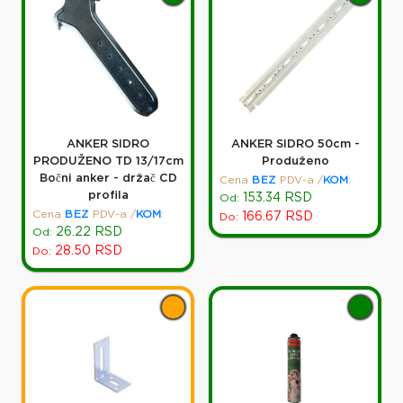
ANKER SIDRO
ANKER SIDRO 50cm -
PRODUŽENO TD 13/17cm
Produženo
Bočni anker - držač CD
Cena
BEZ
PDV-a
/
KOM
:
profila
153.34
RSD
Od:
Cena
BEZ
PDV-a
/
KOM
:
166.67
RSD
Do:
26.22
RSD
Od:
28.50
RSD
Do: