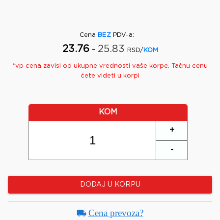
Cena
BEZ
PDV-a
:
23.76
25.83
-
RSD/
KOM
*
vp
cena zavisi od ukupne vrednosti vaše korpe. Tačnu cenu
ćete videti u korpi
KOM
+
-
DODAJ U KORPU
Cena prevoza?