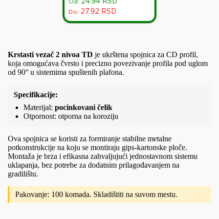
24.94
RSD
Od:
27.92
RSD
Do:
Krstasti vezač 2 nivoa TD
je ukrštena spojnica za CD profil,
koja omogućava čvrsto i precizno povezivanje profila pod uglom
od 90° u sistemima spuštenih plafona.
Specifikacije:
Materijal:
pocinkovani čelik
Otpornost: otporna na koroziju
Ova spojnica se koristi za formiranje stabilne metalne
potkonstrukcije na koju se montiraju gips-kartonske ploče.
Montaža je brza i efikasna zahvaljujući jednostavnom sistemu
uklapanja, bez potrebe za dodatnim prilagođavanjem na
gradilištu.
Pakovanje: 100 komada. Skladištiti na suvom mestu.