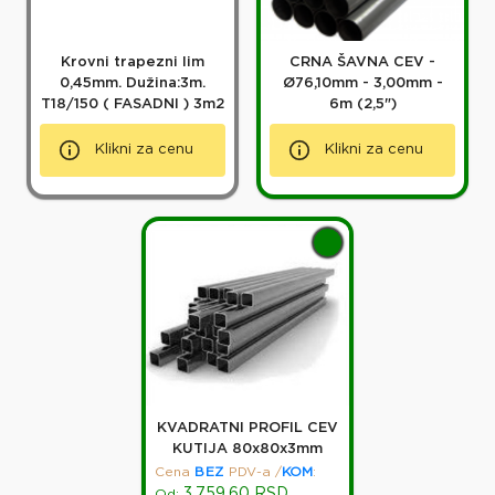
Krovni trapezni lim
CRNA ŠAVNA CEV -
0,45mm. Dužina:3m.
Ø76,10mm - 3,00mm -
T18/150 ( FASADNI ) 3m2
6m (2,5")
Klikni za cenu
Klikni za cenu
KVADRATNI PROFIL CEV
KUTIJA 80x80x3mm
Cena
BEZ
PDV-a
/
KOM
:
3,759.60
RSD
Od: