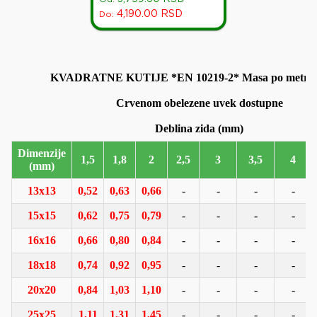
4,190.00
RSD
Do:
KVADRATNE KUTIJE *EN 10219-2* Masa po metru 
Crvenom obelezene uvek dostupne
Dimenzije
1,5
1,8
2
2,5
3
3,5
4
(mm)
13x13
0,52
0,63
0,66
-
-
-
-
15x15
0,62
0,75
0,79
-
-
-
-
16x16
0,66
0,80
0,84
-
-
-
-
18x18
0,74
0,92
0,95
-
-
-
-
20x20
0,84
1,03
1,10
-
-
-
-
25x25
1,11
1,31
1,45
-
-
-
-