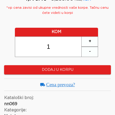
*
vp
cena zavisi od ukupne vrednosti vaše korpe. Tačnu cenu
ćete videti u korpi
KOM
+
-
DODAJ U KORPU
Cena prevoza?
Kataloški broj:
nn069
Kategorije: