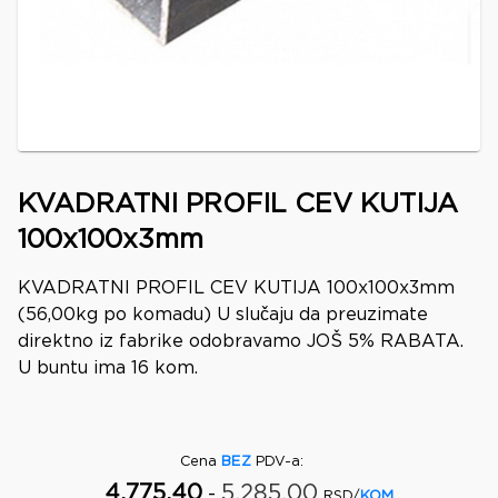
KVADRATNI PROFIL CEV KUTIJA
100x100x3mm
KVADRATNI PROFIL CEV KUTIJA 100x100x3mm
(56,00kg po komadu) U slučaju da preuzimate
direktno iz fabrike odobravamo JOŠ 5% RABATA.
U buntu ima 16 kom.
Cena
BEZ
PDV-a
:
4,775.40
5,285.00
-
RSD/
KOM