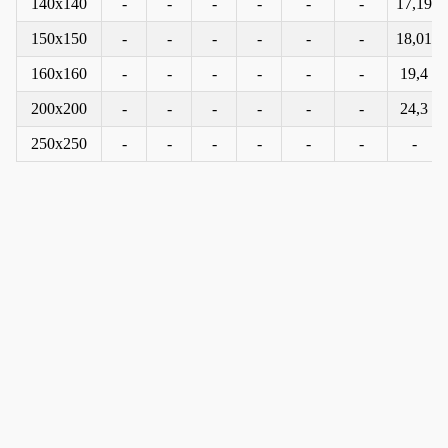
140x140
-
-
-
-
-
-
17,19
150x150
-
-
-
-
-
-
18,01
160x160
-
-
-
-
-
-
19,4
200x200
-
-
-
-
-
-
24,3
250x250
-
-
-
-
-
-
-