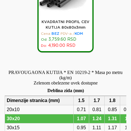
KVADRATNI PROFIL CEV
KUTIJA 80x80x3mm
Cena
BEZ
PDV-a
/
KOM
:
3,759.60
RSD
Od:
4,190.00
RSD
Do:
PRAVOUGAONA KUTIJA * EN 10219-2 * Masa po metru
(kg/m)
Zelenom obelezene uvek dostupne
Deblina zida (mm)
Dimenzije stranica (mm)
1.5
1.7
1.8
2.
20x10
0.71
0.81
0.85
0.7
30x20
1.07
1.24
1.31
1.
30x15
0.95
1.11
1.17
1.