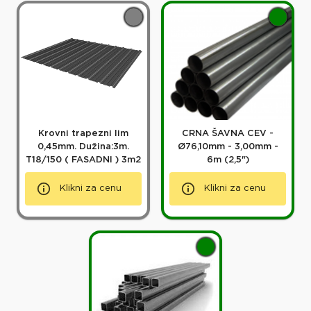
Krovni trapezni lim
CRNA ŠAVNA CEV -
0,45mm. Dužina:3m.
Ø76,10mm - 3,00mm -
T18/150 ( FASADNI ) 3m2
6m (2,5")
Klikni za cenu
Klikni za cenu