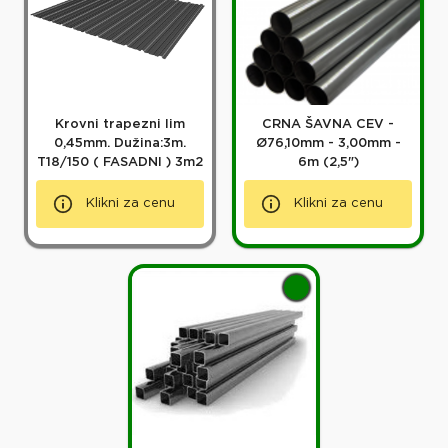
Krovni trapezni lim
CRNA ŠAVNA CEV -
0,45mm. Dužina:3m.
Ø76,10mm - 3,00mm -
T18/150 ( FASADNI ) 3m2
6m (2,5")
Klikni za cenu
Klikni za cenu