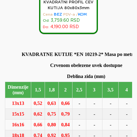
KVADRATNI PROFIL CEV
KUTIJA 80x80x3mm
Cena
BEZ
PDV-a
/
KOM
:
3,759.60
RSD
Od:
4,190.00
RSD
Do:
KVADRATNE KUTIJE *EN 10219-2* Masa po metru 
Crvenom obelezene uvek dostupne
Dimenzije
1,5
1,8
2
2,5
3
3,5
4
(mm)
13x13
0,52
0,63
0,66
-
-
-
-
15x15
0,62
0,75
0,79
-
-
-
-
16x16
0,66
0,80
0,84
-
-
-
-
18x18
0,74
0,92
0,95
-
-
-
-