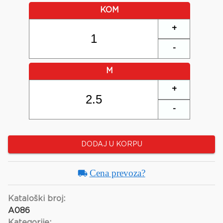
KOM
+
-
M
+
-
DODAJ U KORPU
Cena prevoza?
Kataloški broj:
A086
Kategorije: