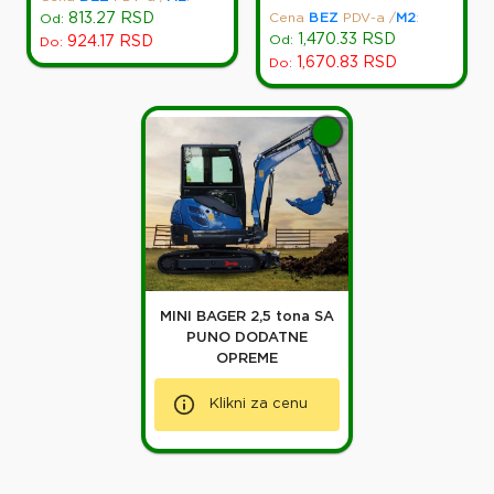
813.27
RSD
Cena
BEZ
PDV-a
/
M2
:
Od:
1,470.33
RSD
Od:
924.17
RSD
Do:
1,670.83
RSD
Do:
MINI BAGER 2,5 tona SA
PUNO DODATNE
OPREME
Klikni za cenu