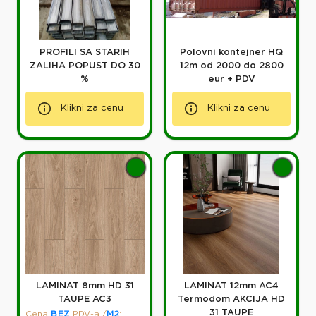
PROFILI SA STARIH
Polovni kontejner HQ
ZALIHA POPUST DO 30
12m od 2000 do 2800
%
eur + PDV
Klikni za cenu
Klikni za cenu
LAMINAT 8mm HD 31
LAMINAT 12mm AC4
TAUPE AC3
Termodom AKCIJA HD
31 TAUPE
Cena
BEZ
PDV-a
/
M2
: