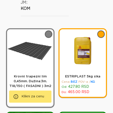
JM:
KOM
Krovni trapezni lim
ESTRIPLAST 5kg sika
0,45mm. Dužina:3m.
Cena
BEZ
PDV-a
/
KG
:
T18/150 ( FASADNI ) 3m2
427.80
RSD
Od:
465.00
RSD
Do:
Klikni za cenu