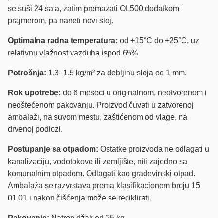
se suši 24 sata, zatim premazati OL500 dodatkom i
prajmerom, pa naneti novi sloj.
Optimalna radna temperatura:
od +15°C do +25°C, uz
relativnu vlažnost vazduha ispod 65%.
Potrošnja:
1,3–1,5 kg/m² za debljinu sloja od 1 mm.
Rok upotrebe:
do 6 meseci u originalnom, neotvorenom i
neoštećenom pakovanju. Proizvod čuvati u zatvorenoj
ambalaži, na suvom mestu, zaštićenom od vlage, na
drvenoj podlozi.
Postupanje sa otpadom:
Ostatke proizvoda ne odlagati u
kanalizaciju, vodotokove ili zemljište, niti zajedno sa
komunalnim otpadom. Odlagati kao građevinski otpad.
Ambalaža se razvrstava prema klasifikacionom broju 15
01 01 i nakon čišćenja može se reciklirati.
Pakovanje:
Natron džak od 25 kg.