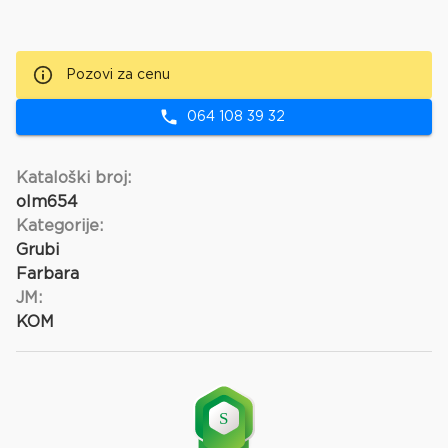
Pozovi za cenu
064 108 39 32
Kataloški broj:
olm654
Kategorije:
Grubi
Farbara
JM:
KOM