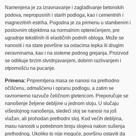
Namenjena je za izravnavanje i zaglađivanje betonskih
podova, nepropusnih i starih podloga, kao i cementnih i
magnezitnih estriha. Pogodna je za primenu u stambenim i
poslovnim objektima sa normalnim opterećenjem, pre
ugradnje tekstilnih ili elastičnih podnih obloga. Može se
nanositi i na stare površine sa ostacima lepka ili drugim
neravninama, kao i na sisteme podnog grejanja. Proizvod
se odlikuje brzim stvrdnjavanjem, dobrim razlivanjem i
otpornošću na pucanje.
Primena:
Pripremljena masa se nanosi na prethodno
očišćenu, odmašćenu i opranu podlogu, a zatim se
ravnomerno razvuče čeličnom gletericom. Preporučuje se
nanošenje željene debljine u jednom sloju. U slučaju
višeslojnog nanošenja, sledeći sloj se nanosi na još
vlažan, ali prohodan prethodni sloj. Kod većih debljina,
masu nanositi u potrebnom broju slojeva nakon sušenja
prethodnog. Ukoliko to nije moguće, površinu ostaviti da