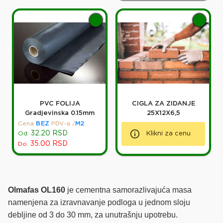
PVC FOLIJA
CIGLA ZA ZIDANJE
Gradjevinska 0.15mm
25X12X6,5
Cena
BEZ
PDV-a
/
M2
:
32.20
RSD
Od:
Klikni za cenu
35.00
RSD
Do:
Olmafas OL160
je cementna samorazlivajuća masa
namenjena za izravnavanje podloga u jednom sloju
debljine od 3 do 30 mm, za unutrašnju upotrebu.