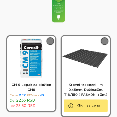
CM 9 Lepak za pločice
Krovni trapezni lim
CM9
0,45mm. Dužina:3m.
T18/150 ( FASADNI ) 3m2
Cena
BEZ
PDV-a
/
KG
:
22.33
RSD
Od:
Klikni za cenu
25.50
RSD
Do: