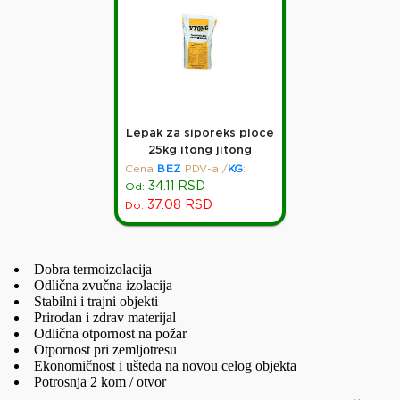
Lepak za siporeks ploce
25kg itong jitong
Cena
BEZ
PDV-a
/
KG
:
34.11
RSD
Od:
37.08
RSD
Do:
Dobra termoizolacija
Odlična zvučna izolacija
Stabilni i trajni objekti
Prirodan i zdrav materijal
Odlična otpornost na požar
Otpornost pri zemljotresu
Ekonomičnost i ušteda na novou celog objekta
Potrosnja 2 kom / otvor