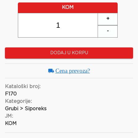
KOM
+
-
DODAJ U KORPU
Cena prevoza?
Kataloški broj:
F170
Kategorije:
Grubi > Siporeks
JM:
KOM