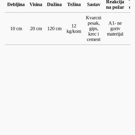
Reakcija
Te
Debljina
Visina
Dužina
Težina
Sastav
na požar
ot
Kvarcni
pesak,
A1- ne
12
10 cm
20 cm
120 cm
gips,
goriv
kg/kom
W
krec i
materijal
cement