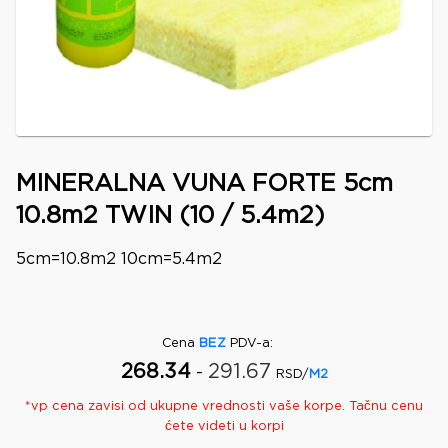
MINERALNA VUNA FORTE 5cm
10.8m2 TWIN (10 / 5.4m2)
5cm=10.8m2 10cm=5.4m2
Cena
BEZ
PDV-a
:
268.34
291.67
-
RSD/
M2
*
vp
cena zavisi od ukupne vrednosti vaše korpe. Tačnu cenu
ćete videti u korpi