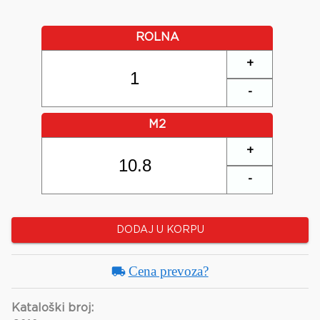
ROLNA
+
-
M2
+
-
DODAJ U KORPU
Cena prevoza?
Kataloški broj: