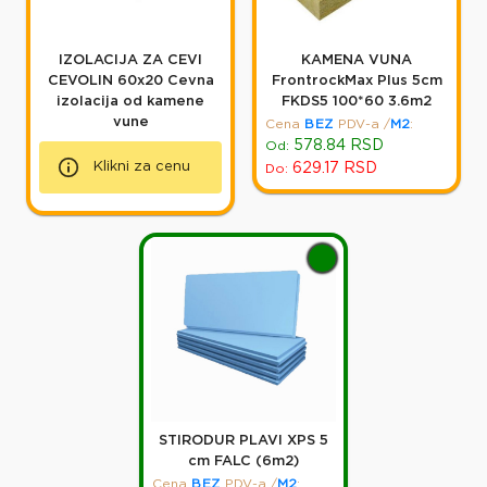
IZOLACIJA ZA CEVI
KAMENA VUNA
CEVOLIN 60x20 Cevna
FrontrockMax Plus 5cm
izolacija od kamene
FKDS5 100*60 3.6m2
vune
Cena
BEZ
PDV-a
/
M2
:
578.84
RSD
Od:
Klikni za cenu
629.17
RSD
Do:
STIRODUR PLAVI XPS 5
cm FALC (6m2)
Cena
BEZ
PDV-a
/
M2
: