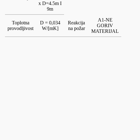
x D=4.5m I
9m
A1-NE
Toplotna
D = 0,034
Reakcija
GORIV
provodljivost
W/[mK]
na požar
MATERIJAL