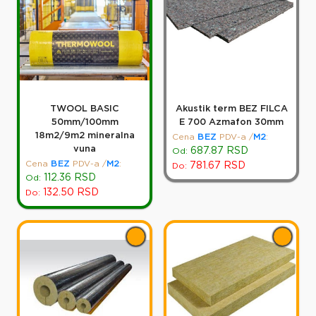
TWOOL BASIC
Akustik term BEZ FILCA
50mm/100mm
E 700 Azmafon 30mm
18m2/9m2 mineralna
Cena
BEZ
PDV-a
/
M2
:
vuna
687.87
RSD
Od:
Cena
BEZ
PDV-a
/
M2
:
781.67
RSD
Do:
112.36
RSD
Od:
132.50
RSD
Do: