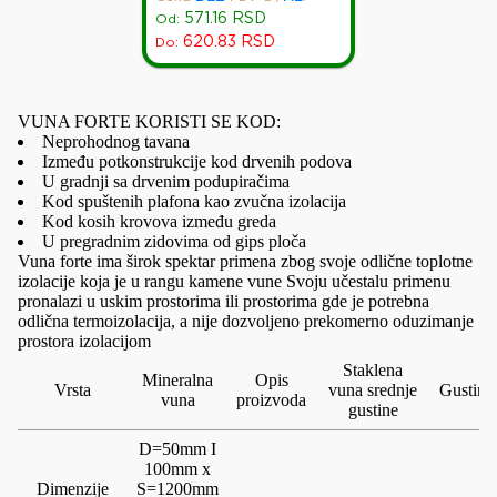
571.16
RSD
Od:
620.83
RSD
Do:
VUNA FORTE KORISTI SE KOD:
Neprohodnog tavana
Između potkonstrukcije kod drvenih podova
U gradnji sa drvenim podupiračima
Kod spuštenih plafona kao zvučna izolacija
Kod kosih krovova između greda
U pregradnim zidovima od gips ploča
Vuna forte ima širok spektar primena zbog svoje odlične toplotne
izolacije koja je u rangu kamene vune Svoju učestalu primenu
pronalazi u uskim prostorima ili prostorima gde je potrebna
odlična termoizolacija, a nije dozvoljeno prekomerno oduzimanje
prostora izolacijom
Staklena
Mineralna
Opis
Vrsta
vuna srednje
Gustina
vuna
proizvoda
gustine
D=50mm I
100mm x
Dimenzije
S=1200mm