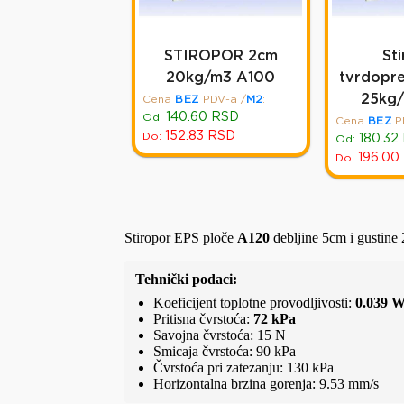
STIROPOR 2cm
St
20kg/m3 A100
tvrdopr
25kg
Cena
BEZ
PDV-a
/
M2
:
140.60
RSD
Od:
Cena
BEZ
P
152.83
RSD
Do:
180.32
Od:
196.00
Do:
Stiropor EPS ploče
A120
debljine 5cm i gustine 
Tehnički podaci:
Koeficijent toplotne provodljivosti:
0.039 
Pritisna čvrstoća:
72 kPa
Savojna čvrstoća: 15 N
Smicaja čvrstoća: 90 kPa
Čvrstoća pri zatezanju: 130 kPa
Horizontalna brzina gorenja: 9.53 mm/s