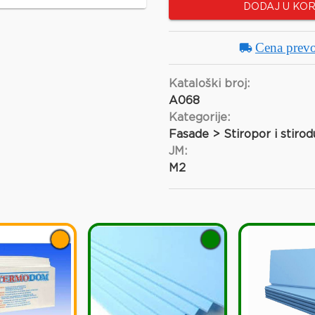
DODAJ U KO
Cena prev
Kataloški broj:
A068
Kategorije:
Fasade > Stiropor i stirod
JM:
M2