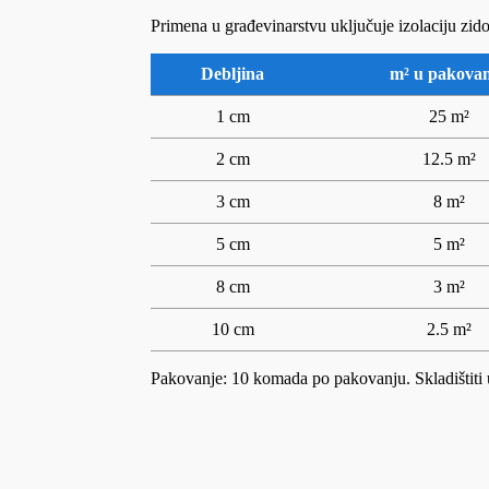
Primena u građevinarstvu uključuje izolaciju zi
Debljina
m² u pakova
1 cm
25 m²
2 cm
12.5 m²
3 cm
8 m²
5 cm
5 m²
8 cm
3 m²
10 cm
2.5 m²
Pakovanje: 10 komada po pakovanju. Skladištiti 