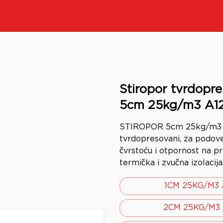
Stiropor tvrdopre
5cm 25kg/m3 A1
STIROPOR 5cm 25kg/m3 
tvrdopresovani, za podove
čvrstoću i otpornost na pr
termička i zvučna izolacija
1CM 25KG/M3 
2CM 25KG/M3 