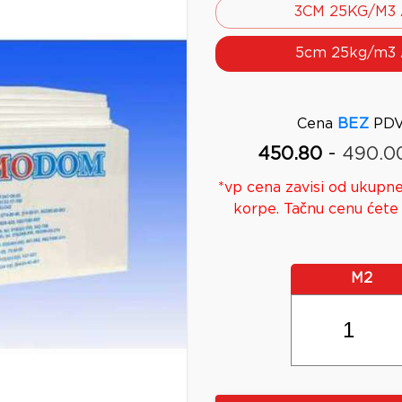
3CM 25KG/M3 
5cm 25kg/m3 
Cena
BEZ
PDV
-
450.80
490.0
*
vp
cena zavisi od ukupne
korpe. Tačnu cenu ćete 
M2