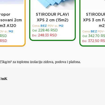
iropor
STIRODUR PLAVI
STIRODUR
esovani 2cm
XPS 2 cm (15m2)
XPS 3 cm F
/m3 A120
m2
Cena
BEZ
PDV-a
/
M2
:
228.46
RSD
Od:
DV-a
/
M2
:
Cena
BEZ
PDV-
248.33
RSD
Do:
RSD
342.70
R
Od:
RSD
372.50
RS
Do:
25kg/m³ za toplotnu izolaciju zidova, podova i plafona.
W/mK