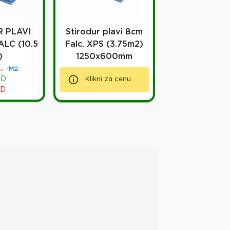
 PLAVI
Stirodur plavi 8cm
ALC (10.5
Falc. XPS (3.75m2)
)
1250x600mm
a
/
M2
:
SD
Klikni za cenu
D