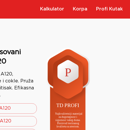
Kalkulator
Korpa
Profi Kutak
sovani
20
A120,
 i cokle. Pruža
itisak. Efikasna
.
A120
A120