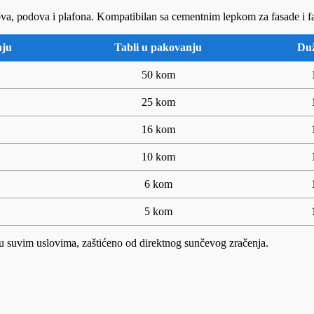
dova, podova i plafona. Kompatibilan sa cementnim lepkom za fasade i f
nju
Tabli u pakovanju
Duž
50 kom
25 kom
16 kom
10 kom
6 kom
5 kom
u suvim uslovima, zaštićeno od direktnog sunčevog zračenja.