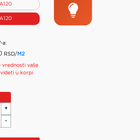
A120
A120
-a
:
0
RSD/
M2
 vrednosti vaše
videti u korpi
+
-