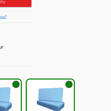
RPU
oza?
ur