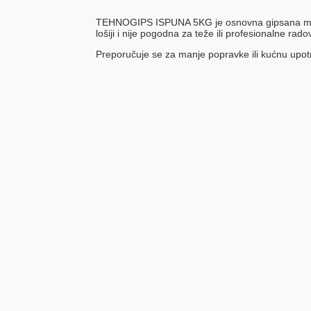
TEHNOGIPS ISPUNA 5KG je osnovna gipsana masa ko
lošiji i nije pogodna za teže ili profesionalne rado
Preporučuje se za manje popravke ili kućnu upotr