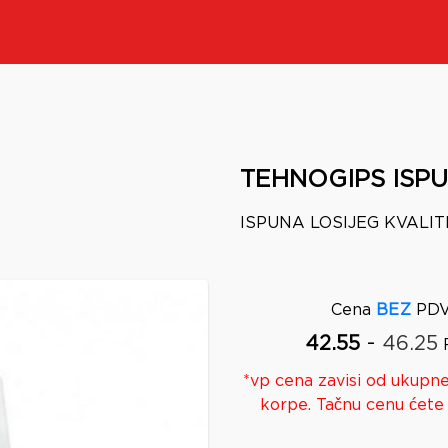
TEHNOGIPS ISP
ISPUNA LOSIJEG KVALI
Cena
BEZ
PDV
-
42.55
46.25
*
vp
cena zavisi od ukupne
korpe. Tačnu cenu ćete 