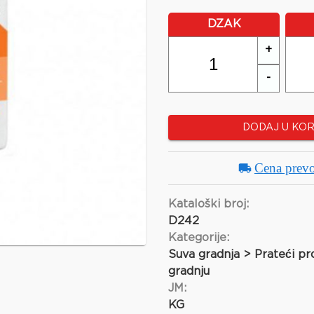
DZAK
+
-
DODAJ U KO
Cena prev
Kataloški broj:
D242
Kategorije:
Suva gradnja > Prateći pr
gradnju
JM:
KG