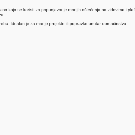
ja se koristi za popunjavanje manjih oštećenja na zidovima i plafoni
ve.
ebu. Idealan je za manje projekte ili popravke unutar domaćinstva.