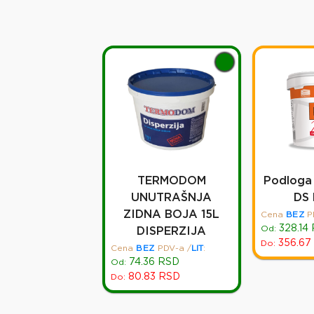
TERMODOM
Podloga 
UNUTRAŠNJA
DS
ZIDNA BOJA 15L
Cena
BEZ
P
328.14
Od:
DISPERZIJA
356.67
Do:
Cena
BEZ
PDV-a
/
LIT
:
74.36
RSD
Od:
80.83
RSD
Do: