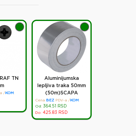
RAF TN
Aluminijumska
mm
lepljiva traka 50mm
(50m)SCAPA
a
/
KOM
:
Cena
BEZ
PDV-a
/
KOM
:
364.51
RSD
Od:
425.83
RSD
Do: