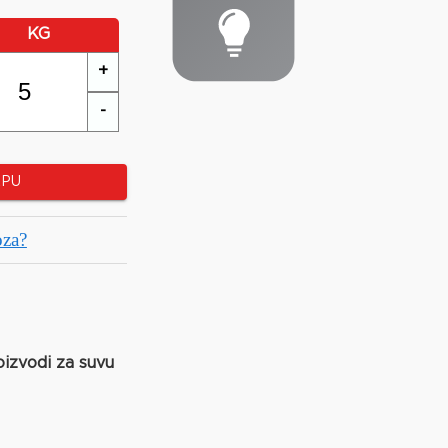
KG
+
-
RPU
oza?
oizvodi za suvu