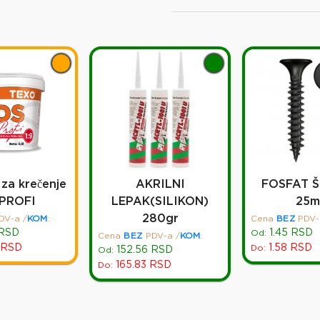
za krečenje
AKRILNI
FOSFAT Š
 PROFI
LEPAK(SILIKON)
25
280gr
DV-a
/
KOM
:
Cena
BEZ
PDV-
RSD
1.45
RSD
Od:
Cena
BEZ
PDV-a
/
KOM
:
RSD
1.58
RSD
Do:
152.56
RSD
Od:
165.83
RSD
Do: