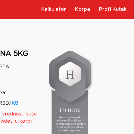
Kalkulator
Korpa
Profi Kutak
UNA 5KG
TETA
-a
:
RSD/
KG
 vrednosti vaše
videti u korpi