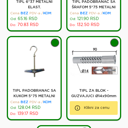
TIPL 6*37 METALNI
TIPL PADOBRANAC SA
ELAST.
ŠRAFOM 5*75 METALNI
Cena
BEZ
PDV-a
/
KOM
:
Cena
BEZ
PDV-a
/
KOM
:
65.16
RSD
121.90
RSD
Od:
Od:
70.83
RSD
132.50
RSD
Do:
Do:
TIPL PADOBRANAC SA
TIPL ZA BLOK -
KUKOM 5*75 METALNI
GUZVAJUCI Ø14x90mm
Cena
BEZ
PDV-a
/
KOM
:
128.04
RSD
Od:
Klikni za cenu
139.17
RSD
Do: