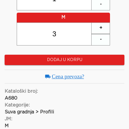
-
M
+
-
DODAJ U KORPU
Cena prevoza?
Kataloški broj:
A680
Kategorije:
Suva gradnja > Profili
JM:
M