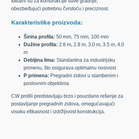
Idealni su za konstrukcije suve gradnje,
obezbeđujući potrebnu čvrstoću i preciznost.
Karakteristike proizvoda:
Širina profila:
50 mm, 75 mm, 100 mm
Dužine profila:
2.6 m, 2.8 m, 3.0 m, 3.5 m, 4.0
m
Debljina lima:
Standardna za industrijsku
primenu, što osigurava optimalnu nosivost
P primena:
Pregradni zidovi u stambenim i
poslovnim objektima
CW profili predstavljaju brzo i pouzdano rešenje za
postavljanje pregradnih zidova, omogućavajući
visoku efikasnost i izdržljivost konstrukcija.