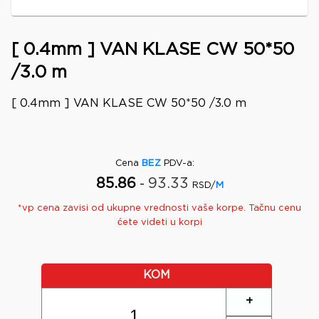
[ 0.4mm ] VAN KLASE CW 50*50
/3.0 m
[ 0.4mm ] VAN KLASE CW 50*50 /3.0 m
Cena
BEZ
PDV-a
:
85.86
93.33
-
RSD/
M
*
vp
cena zavisi od ukupne vrednosti vaše korpe. Tačnu cenu
ćete videti u korpi
KOM
+