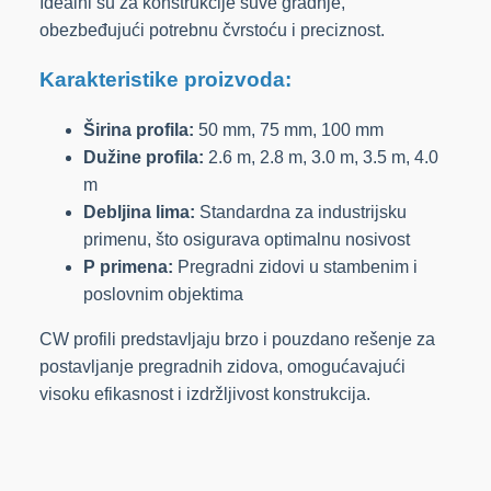
Idealni su za konstrukcije suve gradnje,
obezbeđujući potrebnu čvrstoću i preciznost.
Karakteristike proizvoda:
Širina profila:
50 mm, 75 mm, 100 mm
Dužine profila:
2.6 m, 2.8 m, 3.0 m, 3.5 m, 4.0
m
Debljina lima:
Standardna za industrijsku
primenu, što osigurava optimalnu nosivost
P primena:
Pregradni zidovi u stambenim i
poslovnim objektima
CW profili predstavljaju brzo i pouzdano rešenje za
postavljanje pregradnih zidova, omogućavajući
visoku efikasnost i izdržljivost konstrukcija.