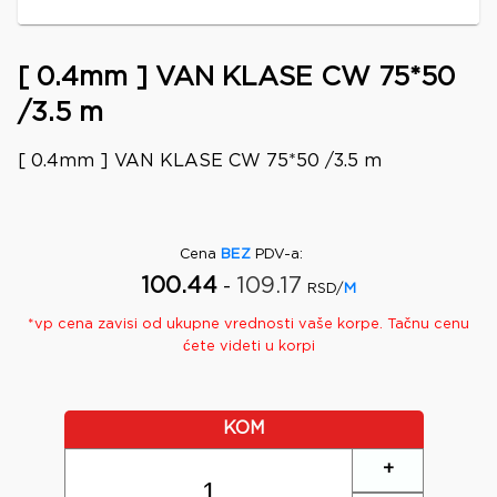
[ 0.4mm ] VAN KLASE CW 75*50
/3.5 m
[ 0.4mm ] VAN KLASE CW 75*50 /3.5 m
Cena
BEZ
PDV-a
:
100.44
109.17
-
RSD/
M
*
vp
cena zavisi od ukupne vrednosti vaše korpe. Tačnu cenu
ćete videti u korpi
KOM
+