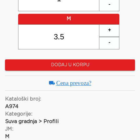
-
M
+
-
DODAJ U KORPU
Cena prevoza?
Kataloški broj:
A974
Kategorije:
Suva gradnja > Profili
JM:
M