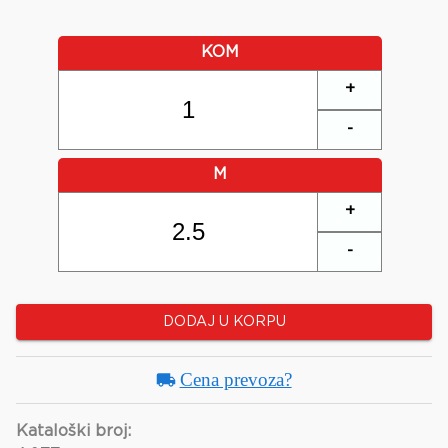
KOM
+
-
M
+
-
DODAJ U KORPU
Cena prevoza?
Kataloški broj: