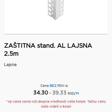
ZAŠTITNA stand. AL LAJSNA
2.5m
Lajsna
Cena
BEZ
PDV-a
:
34.30
39.33
-
RSD/
M
*
vp
cena zavisi od ukupne vrednosti vaše korpe. Tačnu cenu
ćete videti u korpi