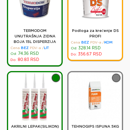
TERMODOM
Podloga za krečenje DS
UNUTRAŠNJA ZIDNA
PROFI
BOJA 15L DISPERZIJA
Cena
BEZ
PDV-a
/
KOM
:
Cena
BEZ
PDV-a
/
LIT
:
328.14
RSD
Od:
74.36
RSD
Od:
356.67
RSD
Do:
80.83
RSD
Do:
AKRILNI LEPAK(SILIKON)
TEHNOGIPS ISPUNA 5KG