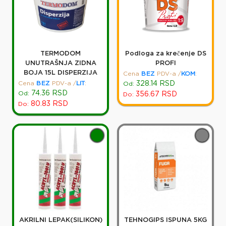
TERMODOM
Podloga za krečenje DS
UNUTRAŠNJA ZIDNA
PROFI
BOJA 15L DISPERZIJA
Cena
BEZ
PDV-a
/
KOM
:
Cena
BEZ
PDV-a
/
LIT
:
328.14
RSD
Od:
74.36
RSD
Od:
356.67
RSD
Do:
80.83
RSD
Do:
AKRILNI LEPAK(SILIKON)
TEHNOGIPS ISPUNA 5KG