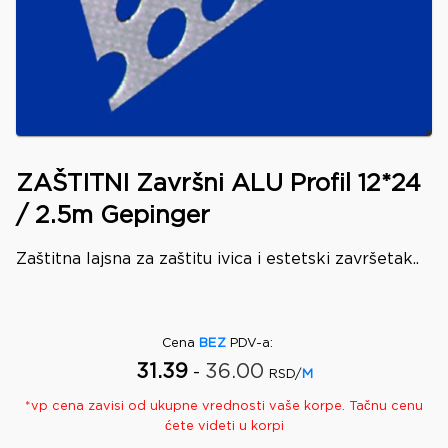
ZAŠTITNI Završni ALU Profil 12*24
/ 2.5m Gepinger
Zaštitna lajsna za zaštitu ivica i estetski završetak..
Cena
BEZ
PDV-a
:
31.39
36.00
-
RSD/
M
*
vp
cena zavisi od ukupne vrednosti vaše korpe. Tačnu cenu
ćete videti u korpi