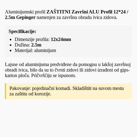
Aluminijumski profil
ZAŠTITNI Završni ALU Profil 12*24 /
2.5m Gepinger
namenjen za završnu obradu ivica zidova.
Specifikacije:
Dimenzije profila:
12x24mm
Dužina:
2.5m
Materijal: aluminijum
Lajsne od aluminijuma predviđene da pomognu u lakšoj završnoj
obradi ivica, bilo da su to čvrsti zidovi ili zidovi izrađeni od gips-
karton ploča. Pričvršćiju se ispunom.
Pakovanje: pojedinačni komadi. Skladištiti na suvom mestu
za zaštitu od korozije.