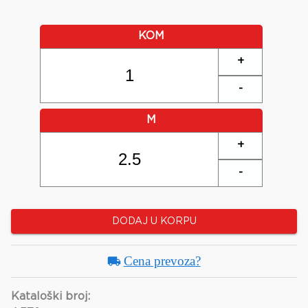
KOM
+
-
M
+
-
DODAJ U KORPU
Cena prevoza?
Kataloški broj: