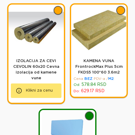
IZOLACIJA ZA CEVI
KAMENA VUNA
CEVOLIN 60x20 Cevna
FrontrockMax Plus 5cm
izolacija od kamene
FKDS5 100*60 3.6m2
vune
Cena
BEZ
PDV-a
/
M2
:
578.84
RSD
Od:
Klikni za cenu
629.17
RSD
Do: