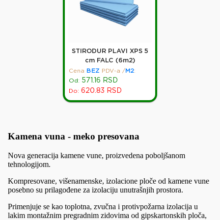
STIRODUR PLAVI XPS 5
cm FALC (6m2)
Cena
BEZ
PDV-a
/
M2
:
571.16
RSD
Od:
620.83
RSD
Do:
Kamena vuna - meko presovana
Nova generacija kamene vune, proizvedena poboljšanom
tehnologijom.
Kompresovane, višenamenske, izolacione ploče od kamene vune
posebno su prilagođene za izolaciju unutrašnjih prostora.
Primenjuje se kao toplotna, zvučna i protivpožarna izolacija u
lakim montažnim pregradnim zidovima od gipskartonskih ploča,