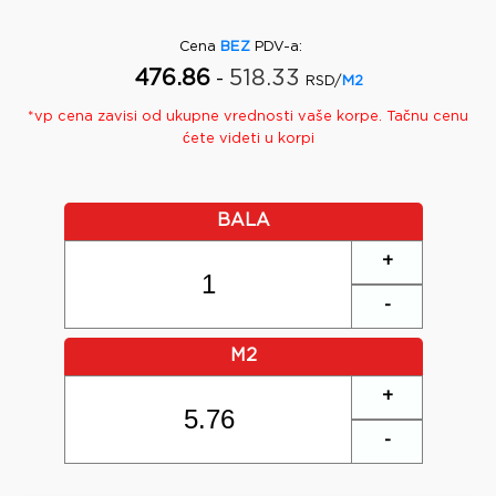
Cena
BEZ
PDV-a
:
476.86
518.33
-
RSD/
M2
*
vp
cena zavisi od ukupne vrednosti vaše korpe. Tačnu cenu
ćete videti u korpi
BALA
+
-
M2
+
-