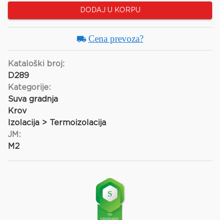
DODAJ U KORPU
Cena prevoza?
Kataloški broj:
D289
Kategorije:
Suva gradnja
Krov
Izolacija > Termoizolacija
JM:
M2