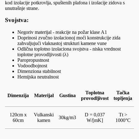
kod izolacije potkrovlja, spuštenih plafona i izolacije zidova s
unutrašnje strane.
Svojstva:
Negoriv materijal - reakcije na požar klase A1
Doprinosi zvučno izolacionoj moći konstrukcije zida
zahvaljujući vlaknastoj strukturi kamene vune
Odlična toplotno izolaciona svojstva - niska vrednost
toplotne provodljivosti (λ)
Paropropustnost
Vodoodbojnost
Dimenziona stabilnost
Hemijska neutralnost
Toplotna
Tačka
Dimenzija
Materijal
Gustina
provodljivost
topljenja
120cm x
Vulkanski
D = 0,037
Tt >
30kg/m3
60cm
kamen
W/[mK]
1000°C