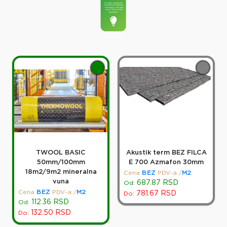
TWOOL BASIC
Akustik term BEZ FILCA
50mm/100mm
E 700 Azmafon 30mm
18m2/9m2 mineralna
Cena
BEZ
PDV-a
/
M2
:
vuna
687.87
RSD
Od:
Cena
BEZ
PDV-a
/
M2
:
781.67
RSD
Do:
112.36
RSD
Od:
132.50
RSD
Do: