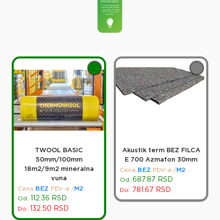
TWOOL BASIC
Akustik term BEZ FILCA
50mm/100mm
E 700 Azmafon 30mm
18m2/9m2 mineralna
Cena
BEZ
PDV-a
/
M2
:
vuna
687.87
RSD
Od:
Cena
BEZ
PDV-a
/
M2
:
781.67
RSD
Do:
112.36
RSD
Od:
132.50
RSD
Do: