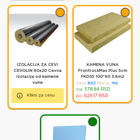
IZOLACIJA ZA CEVI
KAMENA VUNA
CEVOLIN 60x20 Cevna
FrontrockMax Plus 5cm
izolacija od kamene
FKDS5 100*60 3.6m2
vune
Cena
BEZ
PDV-a
/
M2
:
578.84
RSD
Od:
Klikni za cenu
629.17
RSD
Do: