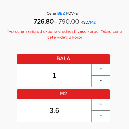
Cena
BEZ
PDV-a
:
726.80
790.00
-
RSD/
M2
*
vp
cena zavisi od ukupne vrednosti vaše korpe. Tačnu cenu
ćete videti u korpi
BALA
+
-
M2
+
-