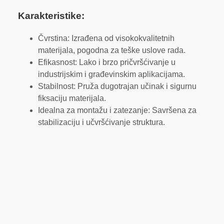
Karakteristike:
Čvrstina: Izrađena od visokokvalitetnih
materijala, pogodna za teške uslove rada.
Efikasnost: Lako i brzo pričvršćivanje u
industrijskim i građevinskim aplikacijama.
Stabilnost: Pruža dugotrajan učinak i sigurnu
fiksaciju materijala.
Idealna za montažu i zatezanje: Savršena za
stabilizaciju i učvršćivanje struktura.