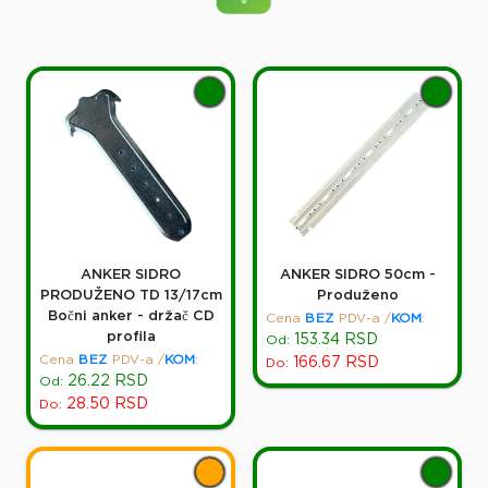
ANKER SIDRO
ANKER SIDRO 50cm -
PRODUŽENO TD 13/17cm
Produženo
Bočni anker - držač CD
Cena
BEZ
PDV-a
/
KOM
:
profila
153.34
RSD
Od:
Cena
BEZ
PDV-a
/
KOM
:
166.67
RSD
Do:
26.22
RSD
Od:
28.50
RSD
Do: