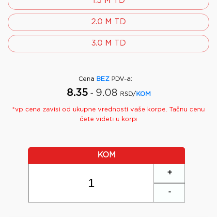
1.5 M TD
2.0 M TD
3.0 M TD
Cena
BEZ
PDV-a
:
8.35
9.08
-
RSD/
KOM
*
vp
cena zavisi od ukupne vrednosti vaše korpe. Tačnu cenu
ćete videti u korpi
KOM
+
-