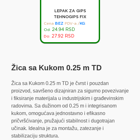
LEPAK ZA GIPS
TEHNOGIPS FIX
Cena
BEZ
PDV-a
/
KG
:
24.94
RSD
Od:
27.92
RSD
Do:
Žica sa Kukom 0.25 m TD
Žica sa Kukom 0.25 m TD je čvrst i pouzdan
proizvod, savršeno dizajniran za sigurno povezivanje
i fiksiranje materijala u industrijskim i građevinskim
radovima. Sa dužinom od 0.25 m i integrisanom
kukom, omogućava jednostavno i efikasno
pričvršćivanje, pružajući stabilnost i dugotrajan
učinak. Idealna je za montažu, zatezanje i
stabilizaciju struktura.