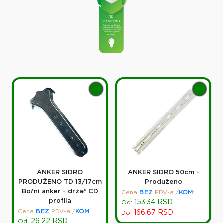
ANKER SIDRO
ANKER SIDRO 50cm -
PRODUŽENO TD 13/17cm
Produženo
Bočni anker - držač CD
Cena
BEZ
PDV-a
/
KOM
:
profila
153.34
RSD
Od:
Cena
BEZ
PDV-a
/
KOM
:
166.67
RSD
Do:
26.22
RSD
Od: