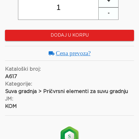
+
-
DODAJ U KORPU
Cena prevoza?
Kataloški broj:
A617
Kategorije:
Suva gradnja > Pričvrsni elementi za suvu gradnju
JM:
KOM