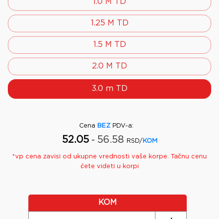
1.0 M TD
1.25 M TD
1.5 M TD
2.0 M TD
3.0 m TD
Cena
BEZ
PDV-a
:
52.05
56.58
-
RSD/
KOM
*
vp
cena zavisi od ukupne vrednosti vaše korpe. Tačnu cenu
ćete videti u korpi
KOM