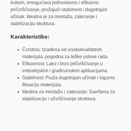
kukom, omogućava jednostavno i efikasno
pričvršćivanje, pružajući stabilnost i dugotrajan
učinak. Idealna je za montažu, zatezanje i
stabilizaciju struktura.
Karakteristike:
Čvrstina: Izrađena od visokokvalitetnih
materijala, pogodna za teške uslove rada.
Efikasnost: Lako i brzo pričvršćivanje u
industrijskim i građevinskim aplikacijama.
Stabilnost: Pruža dugotrajan učinak i sigurnu
fiksaciju materijala.
Idealna za montažu i zatezanje: Savršena za
stabilizaciju i učvršćivanje struktura.