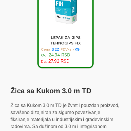
LEPAK ZA GIPS
TEHNOGIPS FIX
Cena
BEZ
PDV-a
/
KG
:
24.94
RSD
Od:
27.92
RSD
Do:
Žica sa Kukom 3.0 m TD
Žica sa Kukom 3.0 m TD je čvrst i pouzdan proizvod,
savršeno dizajniran za sigurno povezivanje i
fiksiranje materijala u industrijskim i građevinskim
radovima. Sa dužinom od 3.0 m i integrisanom